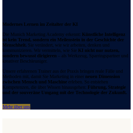
Modernes Lernen im Zeitalter der KI
Die Munich Marketing Academy erkennt:
Künstliche Intelligenz
ist kein Trend, sondern ein Meilenstein in der Geschichte der
Menschheit.
Sie verändert, wie wir arbeiten, denken und
kommunizieren. Wir vermitteln, wie Sie
KI nicht nur nutzen,
sondern bewusst dirigieren
– als Werkzeug, Sparringspartner und
kreativer Beschleuniger.
Unsere erfahrenen Trainer aus der Praxis bringen reale Fälle und
Methoden mit, damit Sie Marketing in einer
neuen Dimension
zwischen Mensch und Maschine
erleben. So entstehen
Kompetenzen, die über Wissen hinausgehen:
Führung, Strategie
und der souveräne Umgang mit der Technologie der Zukunft.
Mehr über uns