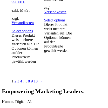
990,00
€
zzgl.
exkl. MwSt.
Versandkosten
zzgl.
Select options
Versandkosten
Dieses Produkt
weist mehrere
Select options
Varianten auf. Die
Dieses Produkt
Optionen können
weist mehrere
auf der
Varianten auf. Die
Produktseite
Optionen können
gewählt werden
auf der
Produktseite
gewählt werden
1
2
3
4
…
8
9
10
→
Empowering Marketing Leaders.
Human. Digital. AI.