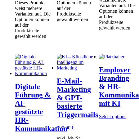
Dieses Produkt
Optionen können
Varianten auf. Die
weist mehrere
auf der
Optionen können
Varianten auf. Die
Produktseite
auf der
Optionen können
gewählt werden
Produktseite
auf der
gewählt werden
Produktseite
gewählt werden
Employer
Branding
E-Mail-
Digitale
& HR-
Marketing
Führung &
Kommunika
& GPT-
AI-
mit KI
basierte
gestützte
Triggermails
Select options
HR-
Kommunikation
990,00
€
exkl. MwSt.