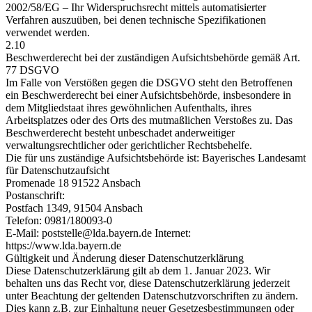
2002/58/EG – Ihr Widerspruchsrecht mittels automatisierter
Verfahren auszuüben, bei denen technische Spezifikationen
verwendet werden.
2.10
Beschwerderecht bei der zuständigen Aufsichtsbehörde gemäß Art.
77 DSGVO
Im Falle von Verstößen gegen die DSGVO steht den Betroffenen
ein Beschwerderecht bei einer Aufsichtsbehörde, insbesondere in
dem Mitgliedstaat ihres gewöhnlichen Aufenthalts, ihres
Arbeitsplatzes oder des Orts des mutmaßlichen Verstoßes zu. Das
Beschwerderecht besteht unbeschadet anderweitiger
verwaltungsrechtlicher oder gerichtlicher Rechtsbehelfe.
Die für uns zuständige Aufsichtsbehörde ist: Bayerisches Landesamt
für Datenschutzaufsicht
Promenade 18 91522 Ansbach
Postanschrift:
Postfach 1349, 91504 Ansbach
Telefon: 0981/180093-0
E-Mail:
@elletstsop
ed.nreyab.adl
Internet:
https://www.lda.bayern.de
Gültigkeit und Änderung dieser Datenschutzerklärung
Diese Datenschutzerklärung gilt ab dem 1. Januar 2023. Wir
behalten uns das Recht vor, diese Datenschutzerklärung jederzeit
unter Beachtung der geltenden Datenschutzvorschriften zu ändern.
Dies kann z.B. zur Einhaltung neuer Gesetzesbestimmungen oder