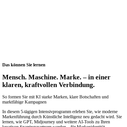
Fallstudie: Umgang mit Reputationskrisen in sozialen
Gestaltung von unvergesslichen Kundenerlebnissen.
Medien.
Nutzung von Co-Creation und User-Generated Content
Erstellung eines KI-gestützten Markenführungsplans.
(UGC).
Analyse von Markenwerten mit KI-Tools wie Brandwatch.
Strategien zur Bewältigung von Krisen und zum
Reputationsmanagement.
Erstellung einer vollständigen Markenstrategie basierend auf
den gelernten Inhalten.
Das können Sie lernen
Präsentation der erarbeiteten Strategie vor der Gruppe und
Mensch. Maschine. Marke. – in einer
Experten.
Chancen und Herausforderungen durch das Metaverse,
klaren, kraftvollen Verbindung.
NFTs und Blockchain.
So formen Sie mit KI starke Marken, klare Botschaften und
Nutzung von KI für personalisierte und skalierbare
Diskussion über die zukünftige Entwicklung von
marktfähige Kampagnen
Markenstrategien.
Markenstrategien.
In diesem 5-tägigen Intensivprogramm erleben Sie, wie moderne
Austausch von Best Practices und Netzwerkmöglichkeiten.
Markenführung durch Künstliche Intelligenz neu gedacht wird. Sie
lernen, wie GPT, Midjourney und weitere AI-Tools zu Ihren
Integration von Nachhaltigkeitswerten in die
kreativen Sparringspartnern werden – für Markenidentität,