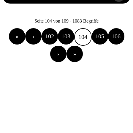
Form der Zahlung (Barzahlung, Scheck, Wechsel,
Überweisung, Inzahlungnahme von Waren oder
Dienstleistungen)
Zeitpunkt der Zahlung (Vorauszahlung, Zahlung bei
Seite 104 von 109 · 1083 Begriffe
oder nach Erhalt der Ware)
Umfang der Zahlung (Gesamtzahlung, Teilzahlung,
«
‹
102
103
105
106
Anzahlung, Zahl und Betrag der Raten).
104
Ausnutzungsgrad der Zahlungsbedingungen.
›
»