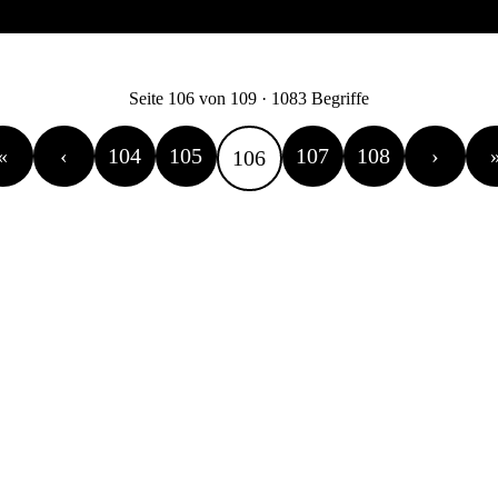
Seite 106 von 109 · 1083 Begriffe
«
‹
104
105
107
108
›
106