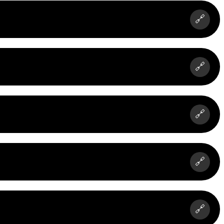
🔗
🔗
🔗
🔗
🔗