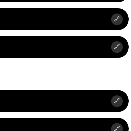
🔗
🔗
🔗
🔗