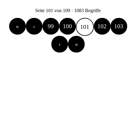
Seite 101 von 109 · 1083 Begriffe
«
‹
99
100
102
103
101
›
»