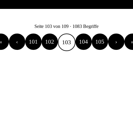
Seite 103 von 109 · 1083 Begriffe
«
‹
101
102
104
105
›
103