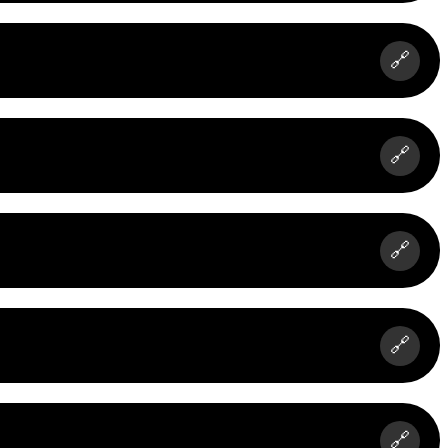
🔗
🔗
🔗
🔗
🔗