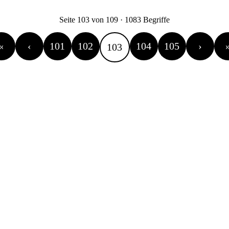
Seite 103 von 109 · 1083 Begriffe
«
‹
101
102
104
105
›
103