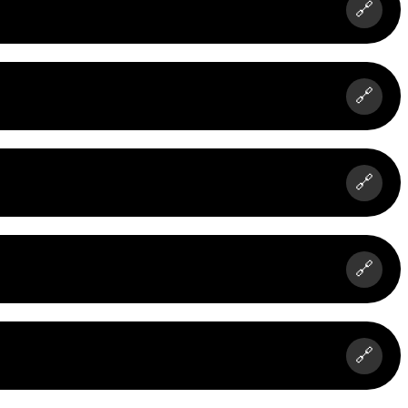
🔗
🔗
🔗
🔗
🔗