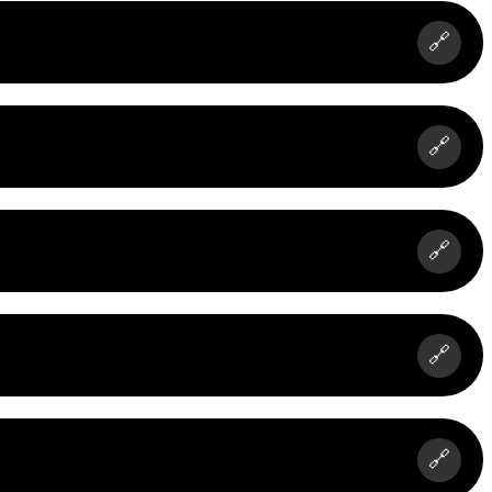
🔗
🔗
🔗
🔗
🔗