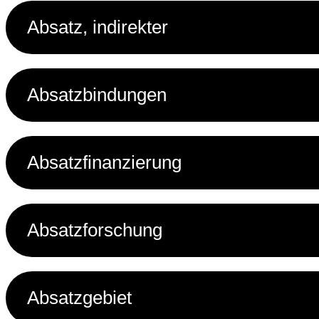
Absatz, indirekter
Absatzbindungen
Absatzfinanzierung
Absatzforschung
Absatzgebiet