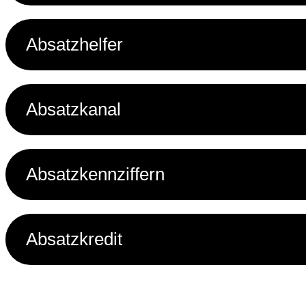
Absatzhelfer
Absatzkanal
Absatzkennziffern
Absatzkredit