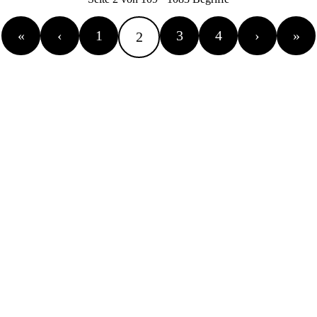
«
‹
1
3
4
›
»
2