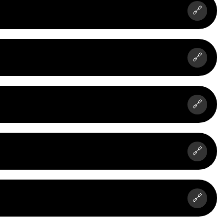
🔗
🔗
🔗
🔗
🔗