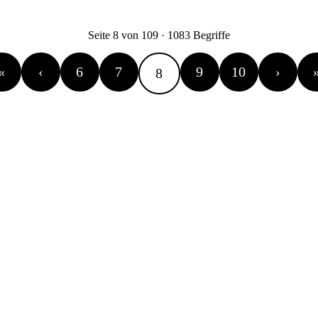
Seite 8 von 109 · 1083 Begriffe
«
‹
6
7
9
10
›
8