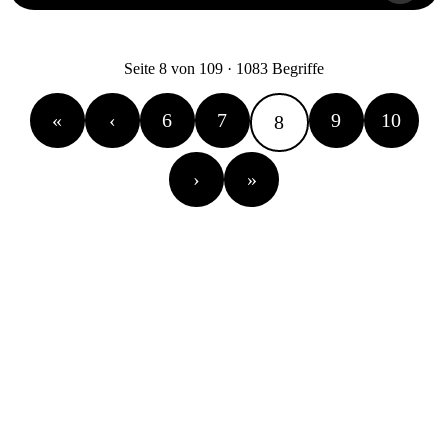
Seite 8 von 109 · 1083 Begriffe
«
‹
6
7
9
10
8
›
»