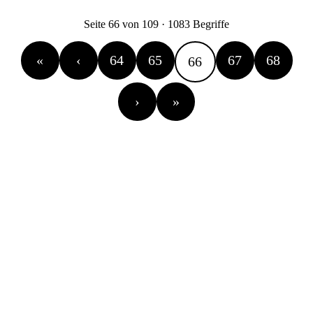
Seite 66 von 109 · 1083 Begriffe
«
‹
64
65
67
68
66
›
»