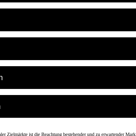
n
n
Zielmärkte ist die Beachtung bestehender und zu erwartender Marktein