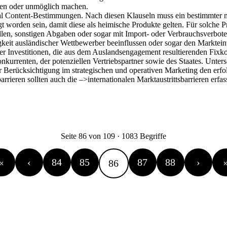
eren oder unmöglich machen.
ocal Content-Bestimmungen. Nach diesen Klauseln muss ein bestimmter 
gt worden sein, damit diese als heimische Produkte gelten. Für solche
llen, sonstigen Abgaben oder sogar mit Import- oder Verbrauchsverboten
keit ausländischer Wettbewerber beeinflussen oder sogar den Markteintr
der Investitionen, die aus dem Auslandsengagement resultierenden Fixk
urrenten, der potenziellen Vertriebspartner sowie des Staates. Unte
der Berücksichtigung im strategischen und operativen Marketing den erf
ieren sollten auch die –>internationalen Marktaustrittsbarrieren erfass
Seite 86 von 109 · 1083 Begriffe
«
‹
84
85
87
88
›
86