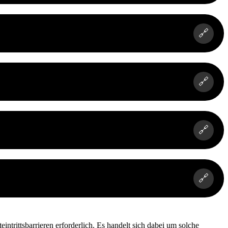
🔗
🔗
🔗
🔗
trittsbarrieren erforderlich. Es handelt sich dabei um solche