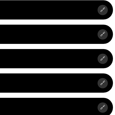
🔗
🔗
🔗
🔗
🔗