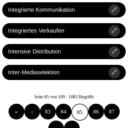
Integrierte Kommunikation
🔗
Integriertes Verkaufen
🔗
Intensive Distribution
🔗
Inter-Mediaselektion
🔗
Seite 85 von 109 · 1083 Begriffe
«
‹
83
84
86
87
85