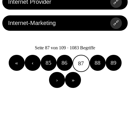
Internet Provider
🔗
Internet-Marketing
🔗
Seite 87 von 109 · 1083 Begriffe
«
‹
85
86
88
89
87
›
»