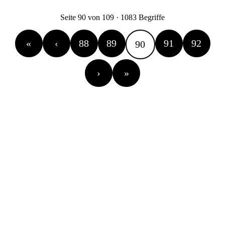
Seite 90 von 109 · 1083 Begriffe
«
‹
88
89
91
92
90
›
»