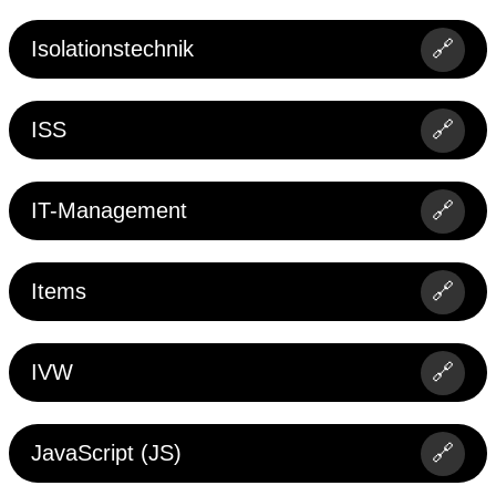
Isolationstechnik
🔗
ISS
🔗
IT-Management
🔗
Items
🔗
IVW
🔗
JavaScript (JS)
🔗