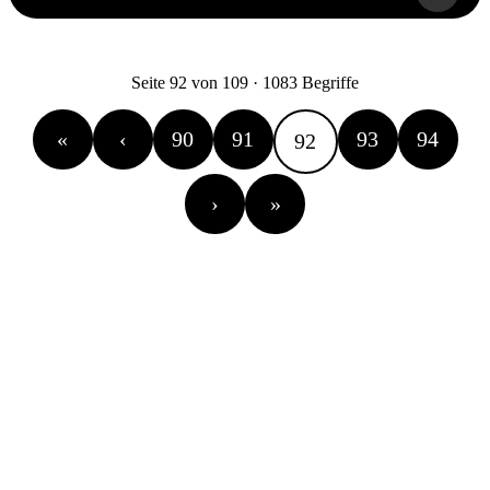
Seite 92 von 109 · 1083 Begriffe
«
‹
90
91
93
94
92
›
»