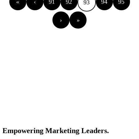
«
‹
91
92
94
95
93
›
»
Empowering Marketing Leaders.