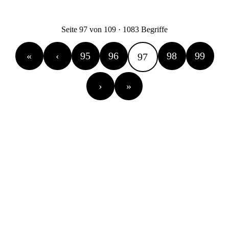
Seite 97 von 109 · 1083 Begriffe
«
‹
95
96
98
99
97
›
»