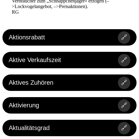
Verbraucher zum „Schnäppchenjäger« erzogen (–
>Lockvogelangebot, –>Preisaktionen).
RG
Aktionsrabatt
🔗
Aktive Verkaufszeit
🔗
Aktives Zuhören
🔗
Aktivierung
🔗
Aktualitätsgrad
🔗