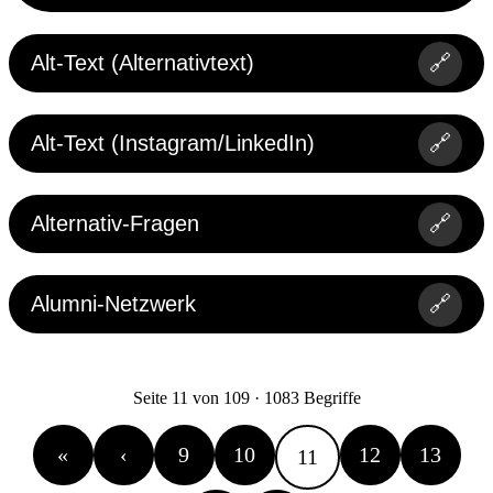
Alt-Text (Alternativtext)
🔗
Alt-Text (Instagram/LinkedIn)
🔗
Alternativ-Fragen
🔗
Alumni-Netzwerk
🔗
Seite 11 von 109 · 1083 Begriffe
«
‹
9
10
12
13
11