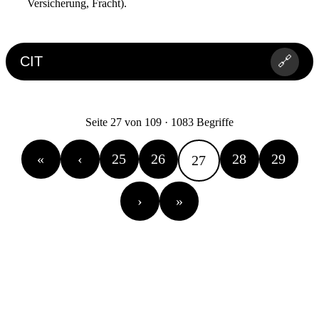
Versicherung, Fracht).
CIT
🔗
Seite 27 von 109 · 1083 Begriffe
«
‹
25
26
28
29
27
›
»