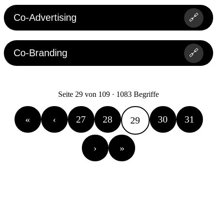
Co-Advertising
🔗
Co-Branding
🔗
Seite 29 von 109 · 1083 Begriffe
«
‹
27
28
30
31
29
›
»