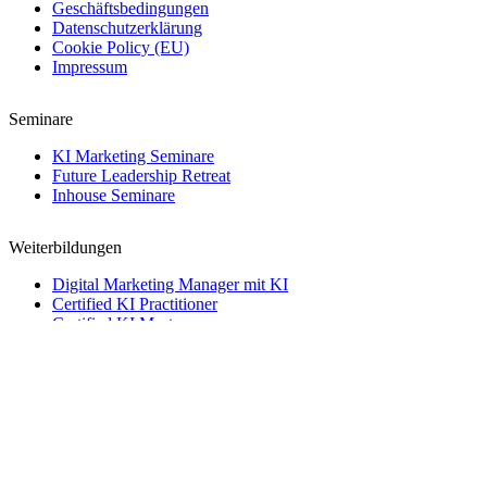
Geschäftsbedingungen
Datenschutzerklärung
Cookie Policy (EU)
Impressum
Seminare
KI Marketing Seminare
Future Leadership Retreat
Inhouse Seminare
Weiterbildungen
Digital Marketing Manager mit KI
Certified KI Practitioner
Certified KI Master
Creative Director mit KI
→
Kontakt
Kontakt
Name
Telefon
Email