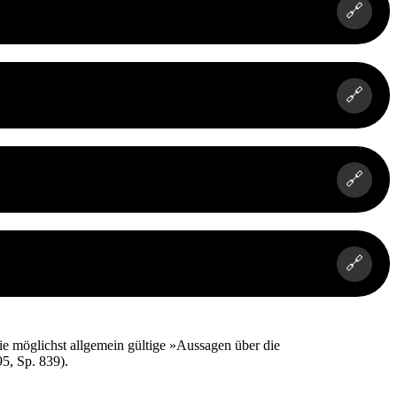
🔗
🔗
🔗
🔗
e möglichst allgemein gültige »Aussagen über die
5, Sp. 839).