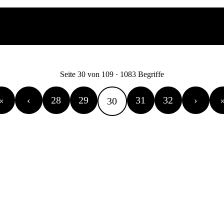
Seite 30 von 109 · 1083 Begriffe
«
‹
28
29
31
32
›
30