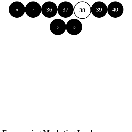
«
‹
36
37
39
40
38
›
»