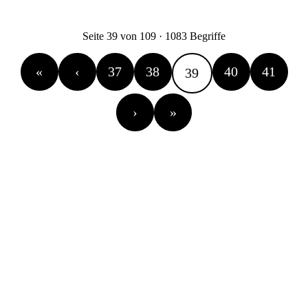
Seite 39 von 109 · 1083 Begriffe
«
‹
37
38
40
41
39
›
»