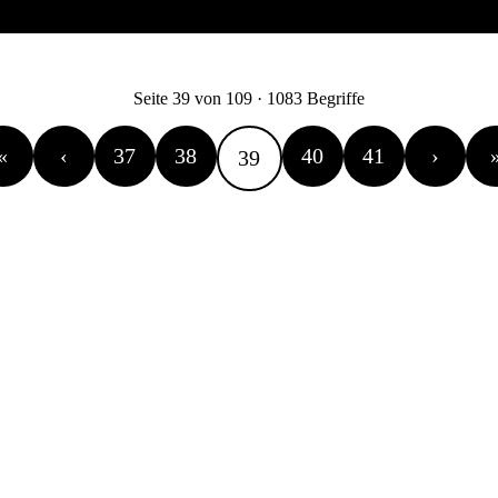
Seite 39 von 109 · 1083 Begriffe
«
‹
37
38
40
41
›
39