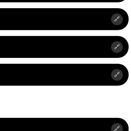
🔗
🔗
🔗
🔗