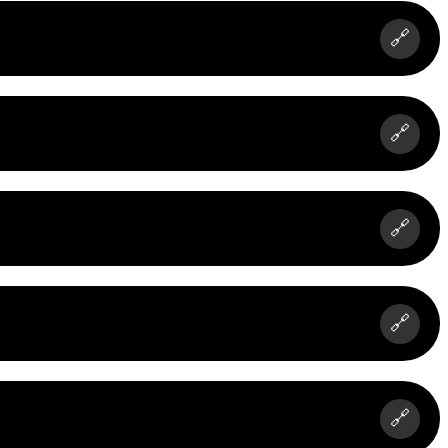
🔗
🔗
🔗
🔗
🔗