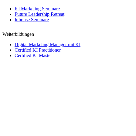
KI Marketing Seminare
Future Leadership Retreat
Inhouse Seminare
Weiterbildungen
Digital Marketing Manager mit KI
Certified KI Practitioner
Certified KI Master
Creative Director mit KI
→
Kontakt
Kontakt
Name
Telefon
Email
Nachricht
Telefon
Email