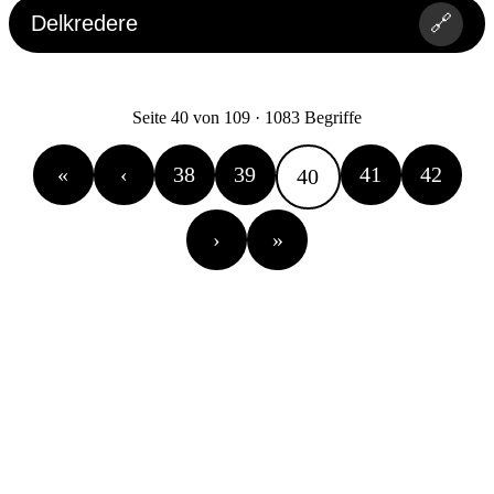
Delkredere
🔗
Seite 40 von 109 · 1083 Begriffe
«
‹
38
39
41
42
40
›
»