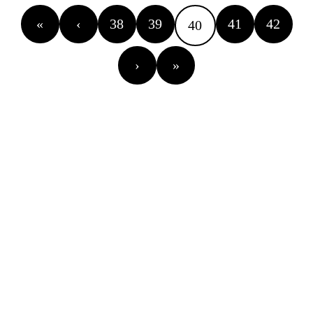
«
‹
38
39
41
42
40
›
»