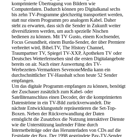
komprimierte Übertragung von Bildern wie
Computerdaten. Dadurch können pro Digitalkanal sechs
bis zehn TV-Programme gleichzeitig transportiert werden,
statt nur einem Programm pro analogem Kabel. Daher
steht zu erwarten, dass sich die Sender in Zukunft weiter
diversifizieren werden, um auch spezielle Nischen
bedienen zu können. Mit TV Gusto, einem Kochsender,
Focus Gesundheit, einem Burda-Sender, der über Premiere
verbreitet wird, Bibel.TV, The History Channel,
www.digitalradio.de
Traumpartner TV, Spiegel TV-XXP, Apotheken TV oder
Deutsches Wetterfernsehen sind die ersten Digitalangebote
bereits on air. Nach einer Auswertung des TV-
Werbezeiten-Vermarkters SevenoneMedia kann ein
durchschnittlicher TV-Haushalt schon heute 52 Sender
empfangen.
Um das digitale Programm empfangen zu können, benötigt
der Zuschauer zusätzlich zum Kabel- oder
Satellitenanschluss einen Decoder, der die komprimierten
Datenströme in ein TV-Bild zurückverwandelt. Die
nächste Entwicklungsstufe repräsentieren die Set-Top-
Boxen. Neben der Rückverwandlung der Daten
ermöglicht die Zusatzbox die Nutzung interaktiver Dienste
wie die Unterstützung laufender Filme durch
Internetbeiträge oder das Herunterladen von CDs auf die
Festplatte der Box. Der 1998 gegründete Pay-TV-Sender