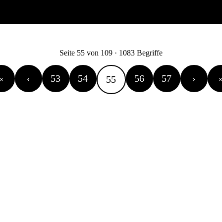
Seite 55 von 109 · 1083 Begriffe
«
‹
53
54
56
57
›
55