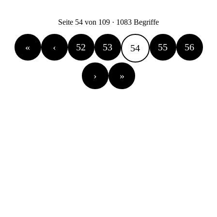
Seite 54 von 109 · 1083 Begriffe
«
‹
52
53
55
56
54
›
»