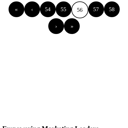
«
‹
54
55
57
58
56
›
»