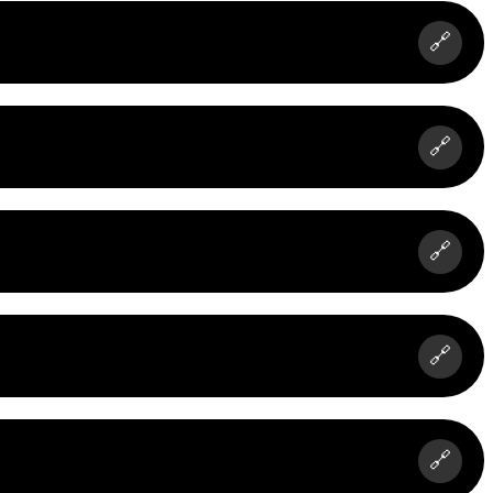
🔗
🔗
🔗
🔗
🔗