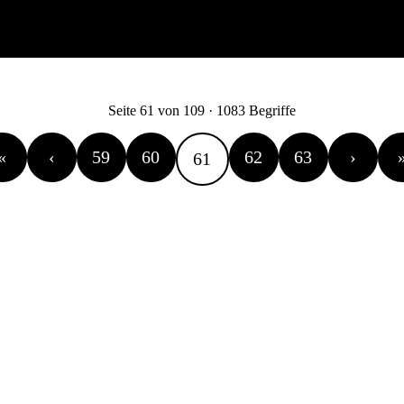
Seite 61 von 109 · 1083 Begriffe
«
‹
59
60
62
63
›
61