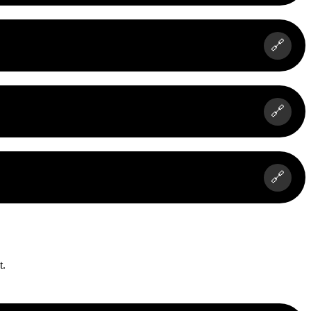
🔗
🔗
🔗
t.