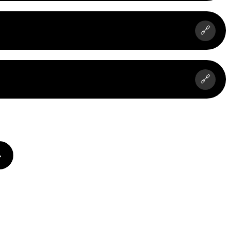
🔗
🔗
»