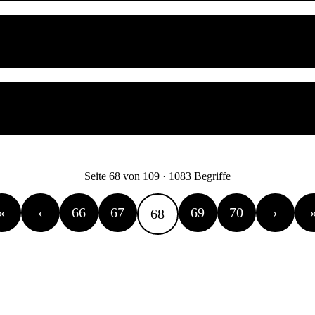
Seite 68 von 109 · 1083 Begriffe
«
‹
66
67
69
70
›
68