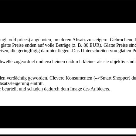
gl. odd prices) angeboten, um deren Absatz zu steigern. Gebrochene Pr
latte Preise enden auf volle Beträge (z. B. 80 EUR). Glatte Preise si
isen, die geringfügig darunter liegen. Das Unterschreiten von glatten 
elle zugeordnet und erscheinen dadurch kleiner als sie objektiv sind.
en verdächtig geworden. Clevere Konsumenten (–>Smart Shopper) dur
atzsteigerung eintritt.
beurteilt und schaden dadurch dem Image des Anbieters.