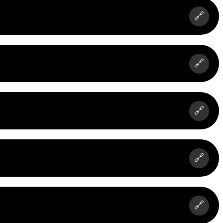
🔗
🔗
🔗
🔗
🔗