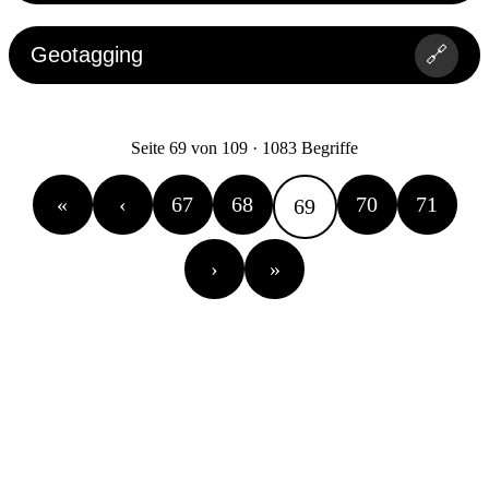
Geotagging
🔗
Seite 69 von 109 · 1083 Begriffe
«
‹
67
68
70
71
69
›
»