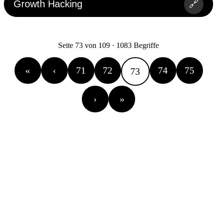
Growth Hacking
🔗
Seite 73 von 109 · 1083 Begriffe
«
‹
71
72
74
75
73
›
»