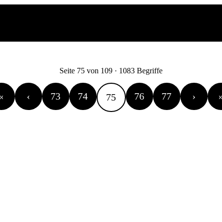
Seite 75 von 109 · 1083 Begriffe
«
‹
73
74
76
77
›
75