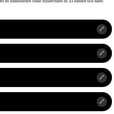
del im funktionellen Sinne zuzurechnen ist. Es handelt sich dabei
🔗
🔗
🔗
🔗