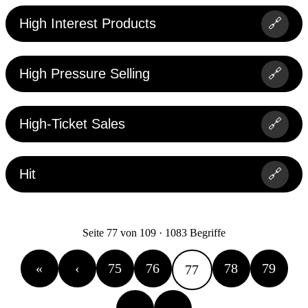
High Interest Products
🔗
High Pressure Selling
🔗
High-Ticket Sales
🔗
Hit
🔗
Seite 77 von 109 · 1083 Begriffe
«
‹
75
76
78
79
77