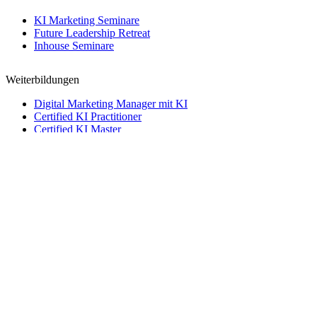
KI Marketing Seminare
Future Leadership Retreat
Inhouse Seminare
Weiterbildungen
Digital Marketing Manager mit KI
Certified KI Practitioner
Certified KI Master
Creative Director mit KI
→
Kontakt
Kontakt
Name
Telefon
Email
Nachricht
Telefon
Email