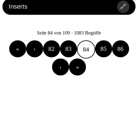
Inserts
🔗
Seite 84 von 109 · 1083 Begriffe
«
‹
82
83
85
86
84
›
»