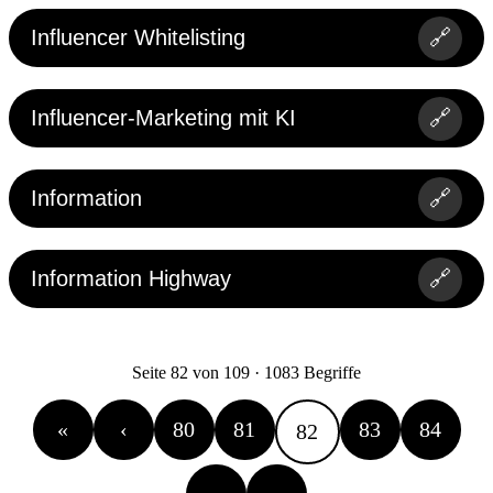
Vorteile des indirekten Vertriebs:
Influencer Whitelisting
🔗
Kostengünstige Erschließung und intensive
Durchdringung des Marktes möglich
Nutzung von –>Handelsfunktionen wie z. B.
Influencer-Marketing mit KI
🔗
Überbrückung von Raum und Zeit zwischen
Herstellung und Verwendung der Produkte
Absatzmittler können durch
Verbesserungsvorschläge und andere Informationen
Information
🔗
zum gemeinsamen Verkaufserfolg beitragen
(informatorischer –>Kundenwert).
Nachteile des indirekten Vertriebs:
Information Highway
🔗
Begrenzter Einfluss auf die Absatzmittler
Der Hersteller ist von der Marktmacht umsatzstarker
Händler abhängig
Schwierigkeiten bei der Durchsetzung des eigenen
Marketingkonzeptes
Seite 82 von 109 · 1083 Begriffe
Kein unmittelbarer Kontakt zu den Endabnehmern
bzw. Verwendern der Produkte.
«
‹
80
81
83
84
82