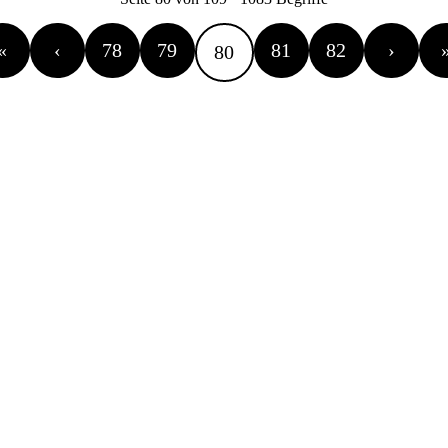
«
‹
78
79
81
82
›
80