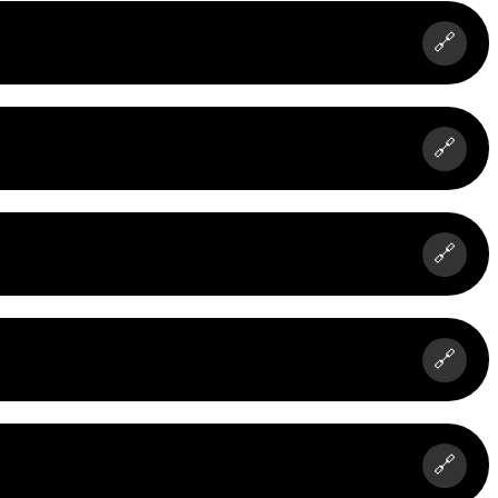
🔗
🔗
🔗
🔗
🔗