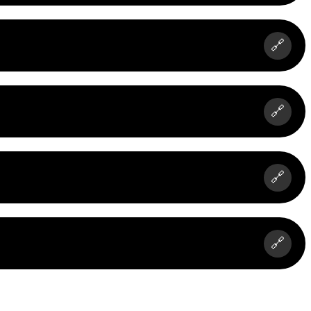
🔗
🔗
🔗
🔗