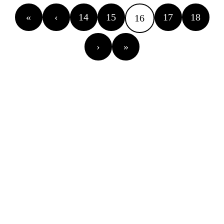
«
‹
14
15
17
18
16
›
»