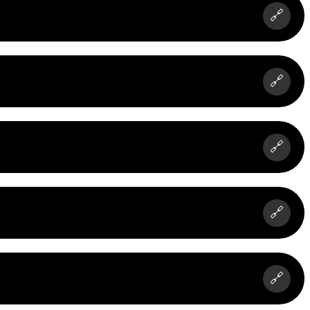
🔗
🔗
🔗
🔗
🔗