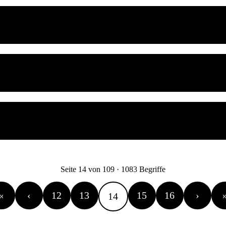
st.
Seite 14 von 109 · 1083 Begriffe
«
‹
12
13
15
16
›
14