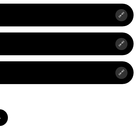
🔗
🔗
🔗
»