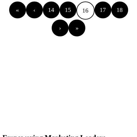
«
‹
14
15
17
18
16
›
»