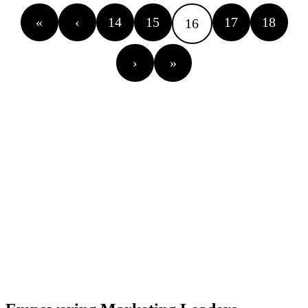
«
‹
14
15
17
18
16
›
»