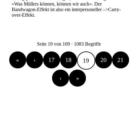
»Was Müllers können, können wir auch«. Der
www.ballungsraum.tv
Bandwagon-Effekt ist also ein interpersoneller –>Carry-
over-Effekt.
Seite 19 von 109 · 1083 Begriffe
«
‹
17
18
20
21
19
›
»