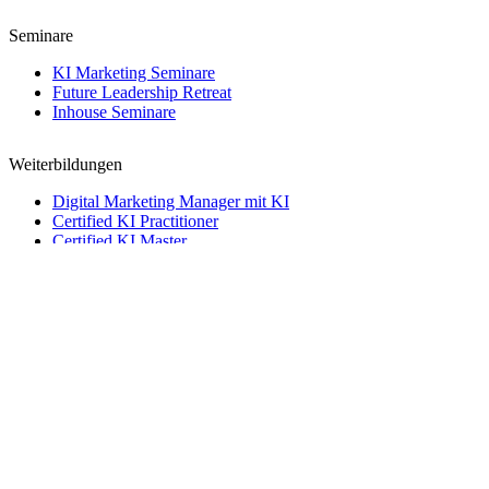
Seminare
KI Marketing Seminare
Future Leadership Retreat
Inhouse Seminare
Weiterbildungen
Digital Marketing Manager mit KI
Certified KI Practitioner
Certified KI Master
Creative Director mit KI
→
Kontakt
Kontakt
Name
Telefon
Email
Nachricht
Telefon