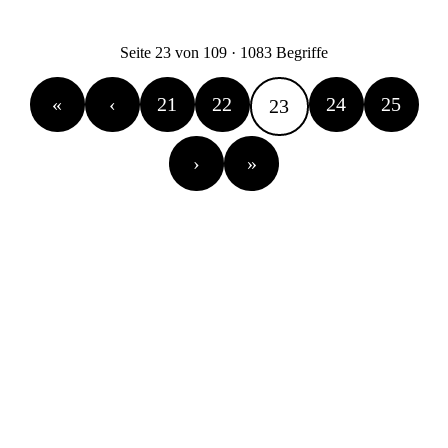
Seite 23 von 109 · 1083 Begriffe
«
‹
21
22
24
25
23
›
»